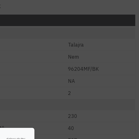
K
Talajra
Nem
96204MF/BK
NA
2
230
W)
40