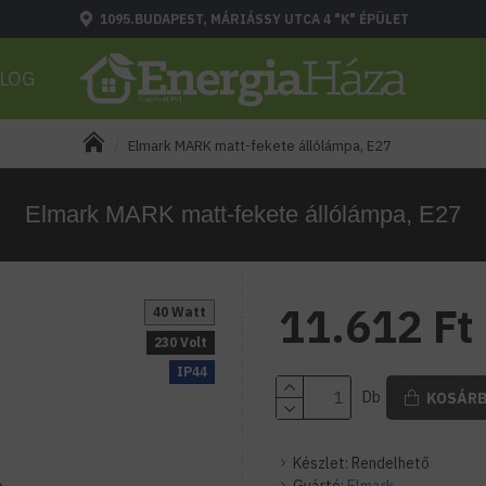
1095.BUDAPEST, MÁRIÁSSY UTCA 4 "K" ÉPÜLET
LOG
Elmark MARK matt-fekete állólámpa, E27
Elmark MARK matt-fekete állólámpa, E27
11.612 Ft
40 Watt
230 Volt
IP44
Db
KOSÁR
Készlet:
Rendelhető