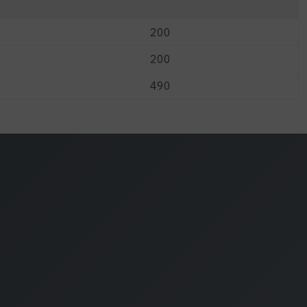
200
200
490