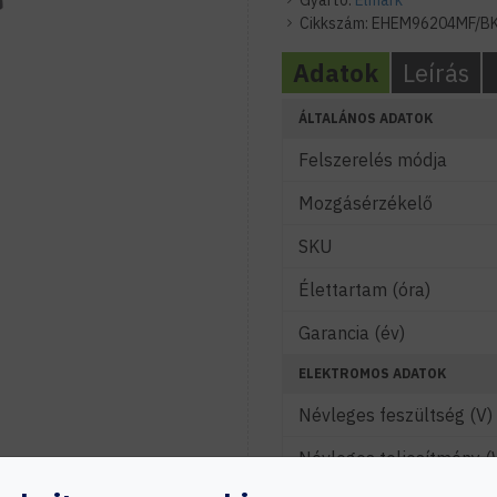
Gyártó:
Elmark
Cikkszám:
EHEM96204MF/B
Adatok
Leírás
ÁLTALÁNOS ADATOK
Felszerelés módja
Mozgásérzékelő
SKU
Élettartam (óra)
Garancia (év)
ELEKTROMOS ADATOK
Névleges feszültség (V)
Névleges teljesítmény (