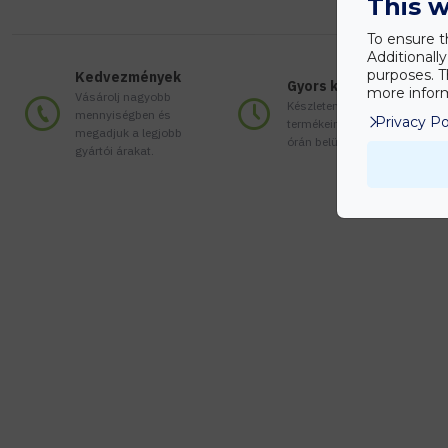
This w
To ensure t
Additionall
purposes. T
Kedvezmények
Gyors kiszállítás
more inform
Vásárolj nagyobb
Készleten lévő
mennyiségben és
Privacy Po
termékeinket akár 24
megadjuk a legjobb
órán belül megkaphatod!
gyártói árakat.