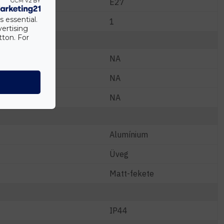
E27
s essential.
1
vertising
tton. For
NA
NA
NA
Alumínium
Üveg
Matt-fekete
IP44