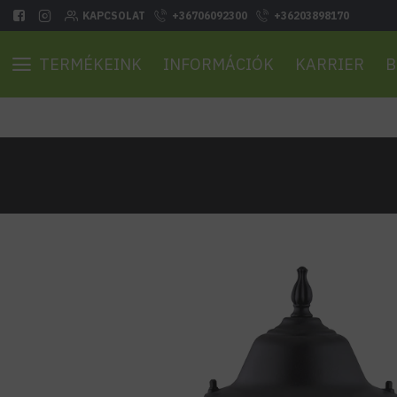
KAPCSOLAT
+36706092300
+36203898170
TERMÉKEINK
INFORMÁCIÓK
KARRIER
B