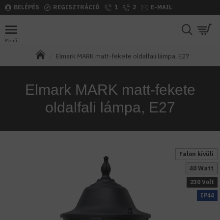
BELÉPÉS
REGISZTRÁCIÓ
1
2
E-MAIL
Elmark MARK matt-fekete oldalfali lámpa, E27
Elmark MARK matt-fekete
oldalfali lámpa, E27
Falon kívüli
40 Watt
230 Volt
IP44