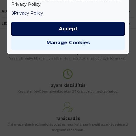
Privacy Policy.
ADATOK
Privacy Policy
LEÍRÁS
Accept
Manage Cookies
Kedvezmények
Vásárolj nagyobb mennyiségben és megadjuk a legjobb gyártói árakat.
Gyors kiszállítás
Készleten lévő termékeinket akár 24 órán belül megkaphatod!
Tanácsadás
Írd meg nekünk elgondolásodat és munkatársunk segít az elképzeléseid
megvalósításában.