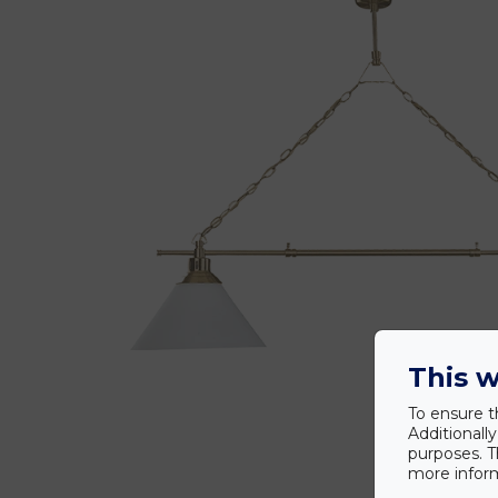
This w
To ensure t
Additionall
purposes. T
more inform