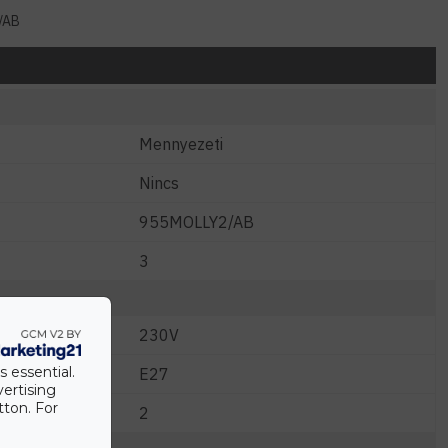
/AB
Mennyezeti
Nincs
955MOLLY2/AB
3
230V
s essential.
E27
vertising
tton. For
2