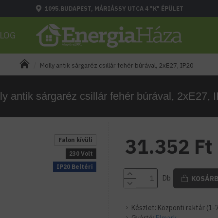
1095.BUDAPEST, MÁRIÁSSY UTCA 4 "K" ÉPÜLET
LOG
Molly antik sárgaréz csillár fehér búrával, 2xE27, IP20
ly antik sárgaréz csillár fehér búrával, 2xE27, 
31.352 Ft
Falon kívüli
230 Volt
IP20 Beltéri
Db
KOSÁR
Készlet:
Központi raktár (1-