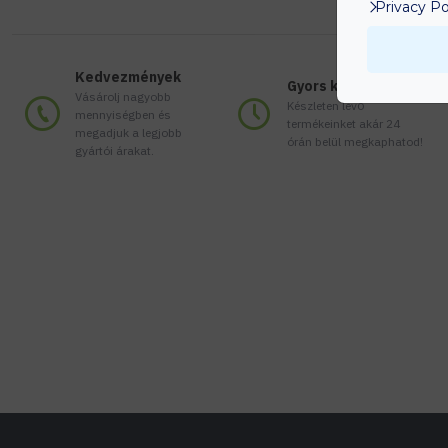
Privacy Po
Kedvezmények
Gyors kiszállítás
Vásárolj nagyobb
Készleten lévő
mennyiségben és
termékeinket akár 24
megadjuk a legjobb
órán belül megkaphatod!
gyártói árakat.