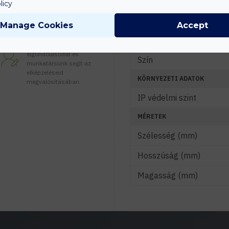
JELLEMZŐK
licy
Lámpatest anyaga
Manage Cookies
Accept
Tanácsadás
Búra anyaga
Írd meg nekünk
elgondolásodat és
Szín
munkatársunk segít az
elképzeléseid
KÖRNYEZETI ADATOK
megvalósításában.
IP védelmi szint
MÉRETEK
Szélesség (mm)
Hosszúság (mm)
Magasság (mm)