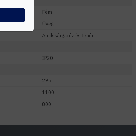
Fém
Üveg
Antik sárgaréz és fehér
IP20
295
1100
800