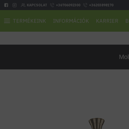
KAPCSOLAT
+36706092300
+36203898170
TERMÉKEINK
INFORMÁCIÓK
KARRIER
B
Mol