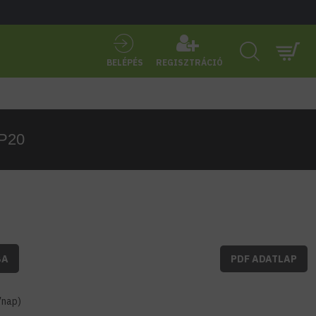
BELÉPÉS
REGISZTRÁCIÓ
IP20
BA
PDF ADATLAP
7nap)