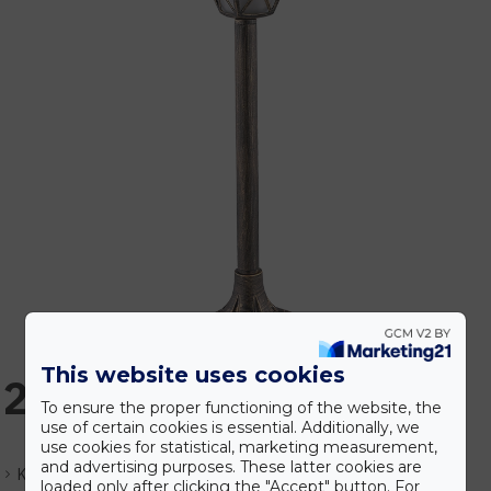
This website uses cookies
20.176 Ft
To ensure the proper functioning of the website, the
use of certain cookies is essential. Additionally, we
use cookies for statistical, marketing measurement,
and advertising purposes. These latter cookies are
Készlet:
Rendelhető
loaded only after clicking the "Accept" button. For