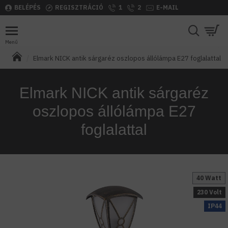
BELÉPÉS
REGISZTRÁCIÓ
1
2
E-MAIL
Elmark NICK antik sárgaréz oszlopos állólámpa E27 foglalattal
Elmark NICK antik sárgaréz
oszlopos állólámpa E27
foglalattal
40 Watt
230 Volt
IP44