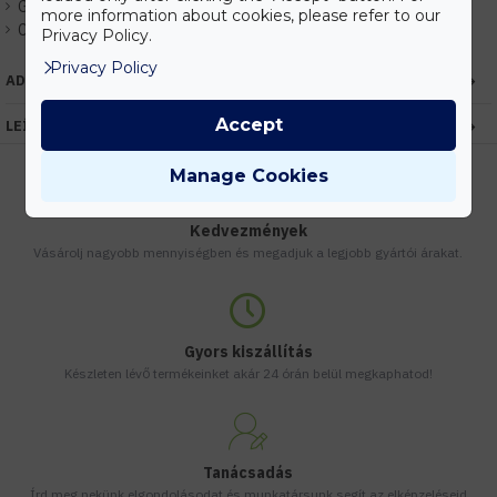
Gyártó:
Elmark
more information about cookies, please refer to our
Cikkszám:
EHEM96505F/AB
Privacy Policy.
Privacy Policy
ADATOK
Accept
LEÍRÁS
Manage Cookies
Kedvezmények
Vásárolj nagyobb mennyiségben és megadjuk a legjobb gyártói árakat.
Gyors kiszállítás
Készleten lévő termékeinket akár 24 órán belül megkaphatod!
Tanácsadás
Írd meg nekünk elgondolásodat és munkatársunk segít az elképzeléseid