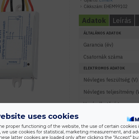
Gyártó:
Elmark
Cikkszám:
EHEM99102
Adatok
Leírás
ÁLTALÁNOS ADATOK
Garancia (év)
Csatornák száma
ELEKTROMOS ADATOK
Névleges feszültség (V)
Névleges teljesítmény (
Vezérelhetőség
ebsite uses cookies
Maximális Terhelés (A)
he proper functioning of the website, the use of certain cookies i
FÉNYTECHNIKAI ADATOK
y, we use cookies for statistical, marketing measurement, and ad
hese latter cookies are loaded only after clicking the "Accept" bu