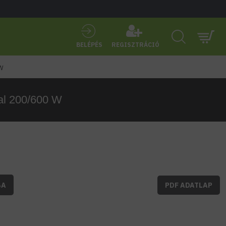
BELÉPÉS
REGISZTRÁCIÓ
 W
val 200/600 W
BA
PDF ADATLAP