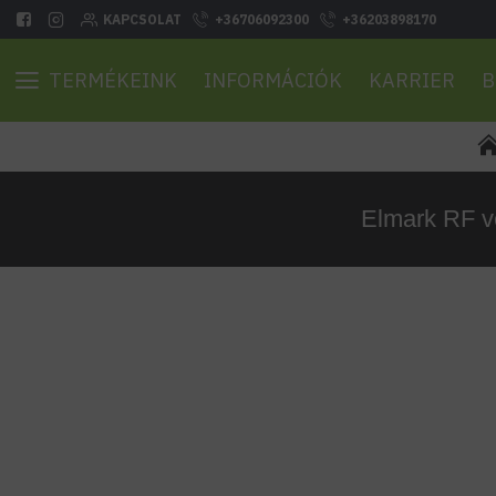
KAPCSOLAT
+36706092300
+36203898170
TERMÉKEINK
INFORMÁCIÓK
KARRIER
B
Elmark RF ve