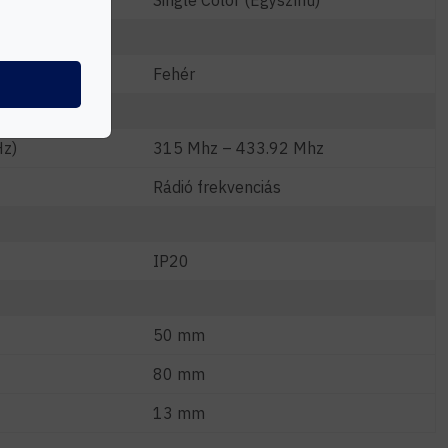
Single Color (Egyszínű)
Fehér
Hz)
315 Mhz – 433.92 Mhz
Rádió frekvenciás
IP20
50 mm
80 mm
13 mm