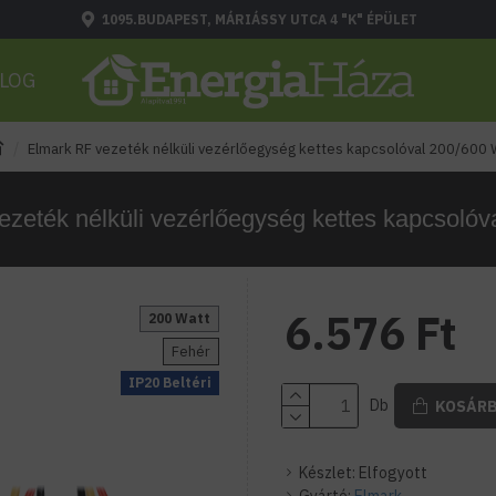
1095.BUDAPEST, MÁRIÁSSY UTCA 4 "K" ÉPÜLET
LOG
Elmark RF vezeték nélküli vezérlőegység kettes kapcsolóval 200/600
zeték nélküli vezérlőegység kettes kapcsoló
6.576 Ft
200 Watt
Fehér
IP20 Beltéri
Db
KOSÁR
Készlet:
Elfogyott