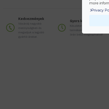
more inform
Privacy Po
Kedvezmények
Gyors kiszállítás
Vásárolj nagyobb
Készleten lévő
mennyiségben és
termékeinket akár 24
megadjuk a legjobb
órán belül megkaphatod!
gyártói árakat.