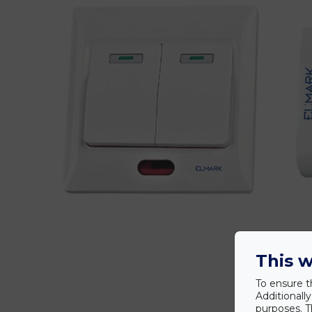
This w
To ensure t
Additionall
purposes. T