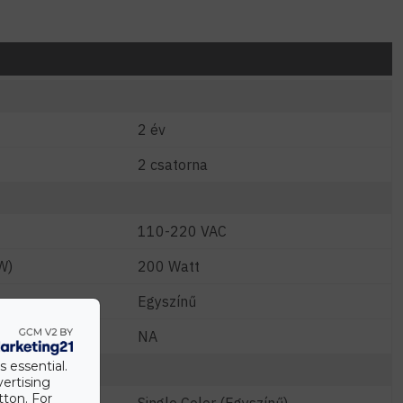
2 év
2 csatorna
110-220 VAC
W)
200 Watt
Egyszínű
NA
s essential.
vertising
tton. For