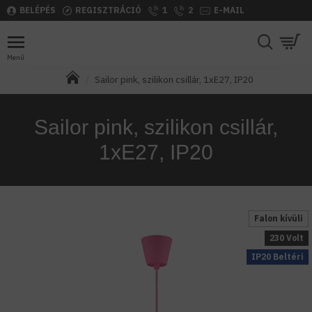
BELÉPÉS
REGISZTRÁCIÓ
1
2
E-MAIL
Sailor pink, szilikon csillár, 1xE27, IP20
Sailor pink, szilikon csillár,
1xE27, IP20
Falon kívüli
230 Volt
IP20 Beltéri