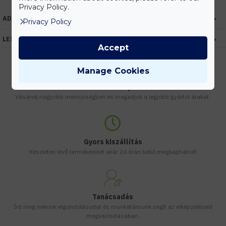
Privacy Policy.
ADATOK
Privacy Policy
LEÍRÁS
Accept
Manage Cookies
Kedvezmények
Vásárolj nagyobb mennyiségben és megadjuk a legjobb gyártói árakat.
Gyors kiszállítás
Készleten lévő termékeinket akár 24 órán belül megkaphatod!
Tanácsadás
Írd meg nekünk elgondolásodat és munkatársunk segít az elképzeléseid
megvalósításában.