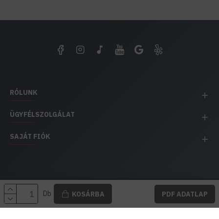
RÓLUNK
ÜGYFÉLSZOLGÁLAT
SAJÁT FIÓK
EH IMPEX / Copyright © 1991-2025 Energia Háza
Db
KOSÁRBA
PDF ADATLAP