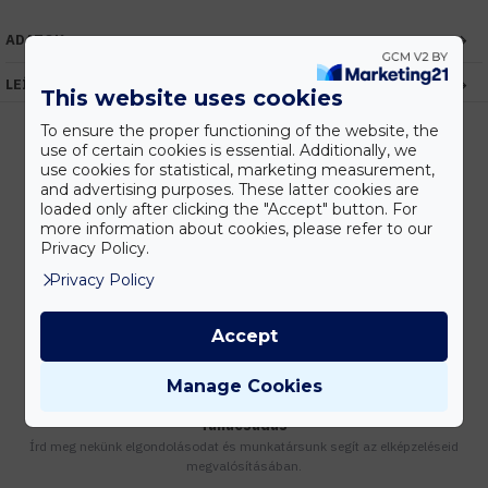
ADATOK
LEÍRÁS
This website uses cookies
To ensure the proper functioning of the website, the
use of certain cookies is essential. Additionally, we
use cookies for statistical, marketing measurement,
Kedvezmények
and advertising purposes. These latter cookies are
loaded only after clicking the "Accept" button. For
Vásárolj nagyobb mennyiségben és megadjuk a legjobb gyártói árakat.
more information about cookies, please refer to our
Privacy Policy.
Privacy Policy
Gyors kiszállítás
Készleten lévő termékeinket akár 24 órán belül megkaphatod!
Accept
Manage Cookies
Tanácsadás
Írd meg nekünk elgondolásodat és munkatársunk segít az elképzeléseid
megvalósításában.