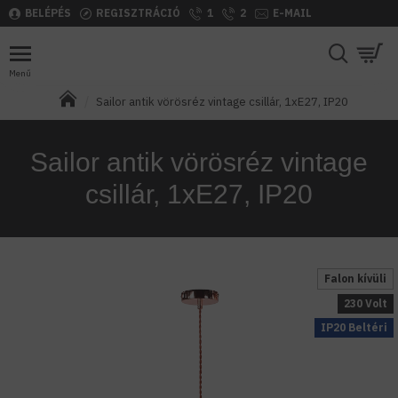
BELÉPÉS
REGISZTRÁCIÓ
1
2
E-MAIL
Sailor antik vörösréz vintage csillár, 1xE27, IP20
Sailor antik vörösréz vintage
csillár, 1xE27, IP20
Falon kívüli
230 Volt
IP20 Beltéri