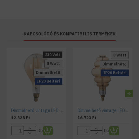
KAPCSOLÓDÓ ÉS KOMPATIBILIS TERMÉKEK
230 Volt
8 Watt
8 Watt
Dimmelhető
Dimmelhető
IP20 Beltéri
IP20 Beltéri
Dimmelhető vintage LED lámpa izzó, 8 W,1800K, PS160 aranyszínű bura
Dimmelhető vintage LED lámpa izzó, 8 W,1800K, BD200 aranyszínű bura
12.328 Ft
16.723 Ft
Db
Db