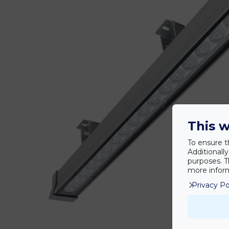
This w
To ensure t
Additionall
purposes. T
more inform
Privacy Po