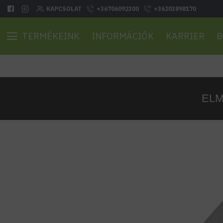
KAPCSOLAT
+36706092300
+36203898170
TERMÉKEINK
INFORMÁCIÓK
KARRIER
B
ELM