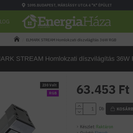
1095.BUDAPEST, MÁRIÁSSY UTCA 4 "K" ÉPÜLET
LOG
ELMARK STREAM Homlokzati díszvilágítás 36W RGB
ARK STREAM Homlokzati díszvilágítás 36W
63.453 Ft
230 Volt
RGB
Db
KOSÁR
Készlet:
Raktáron