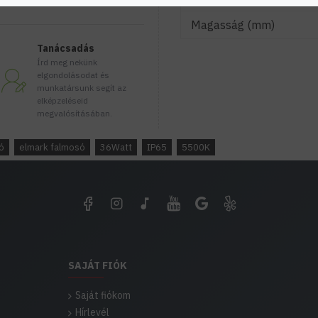
Magasság (mm)
Tanácsadás
Írd meg nekünk
elgondolásodat és
munkatársunk segít az
elképzeléseid
megvalósításában.
ó
elmark falmosó
36Watt
IP65
5500K
SAJÁT FIÓK
Saját fiókom
Hírlevél