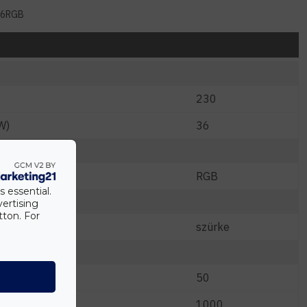
36RGB
230
W)
36
RGB
s essential.
vertising
tton. For
szürke
50
1000