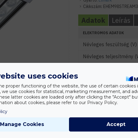
Gyártó:
Elmark
Cikkszám:
EHEM98STREAM
Adatok
Leírás
ELEKTROMOS ADATOK
Névleges feszültség (V)
Névleges teljesítmény (
FÉNYTECHNIKAI ADATOK
ebsite uses cookies
Színhőmérséklet (K)
he proper functioning of the website, the use of certain cookies i
JELLEMZŐK
y, we use cookies for statistical, marketing measurement, and ad
hese latter cookies are loaded only after clicking the "Accept" bu
Szín
ation about cookies, please refer to our Privacy Policy.
licy
MÉRETEK
Manage Cookies
Accept
Szélesség (mm)
Hosszúság (mm)