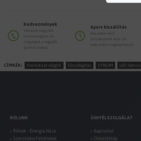
Kedvezmények
Gyors kiszállítás
Vásárolj nagyobb
Készleten lévő
mennyiségben és
termékeinket akár 24
megadjuk a legjobb
órán belül megkaphatod!
gyártói árakat.
CÍMKÉK:
Homlokzat világító
Díszvilágítás
STREAM
LED falmos
RÓLUNK
ÜGYFÉLSZOLGÁLAT
Rólunk - Energia Háza
Kapcsolat
Szerződési Feltételek
Oldaltérkép