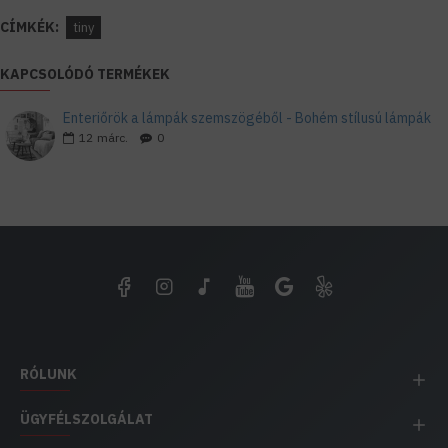
CÍMKÉK:
tiny
KAPCSOLÓDÓ TERMÉKEK
Enteriőrök a lámpák szemszögéből - Bohém stílusú lámpák
12
márc.
0
RÓLUNK
ÜGYFÉLSZOLGÁLAT