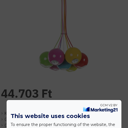
44.703 Ft
Készlet:
Központi raktár (1-7nap)
This website uses cookies
Gyártó:
Elmark
To ensure the proper functioning of the website, the
Cikkszám:
EHEM955TINY7/MC