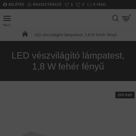
BELÉPÉS
REGISZTRÁCIÓ
1
2
E-MAIL
LED vészvilágító lámpatest, 1,8 W fehér fényű
LED vészvilágító lámpatest,
1,8 W fehér fényű
230 Volt