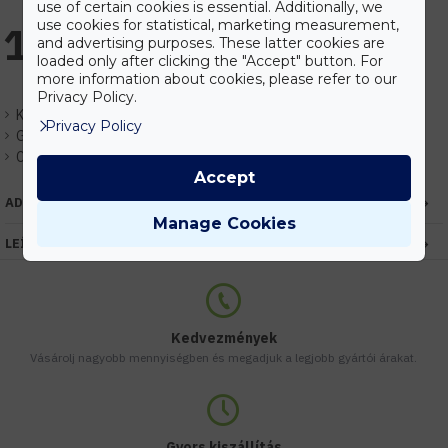
use of certain cookies is essential. Additionally, we
use cookies for statistical, marketing measurement,
11.101 Ft
and advertising purposes. These latter cookies are
loaded only after clicking the "Accept" button. For
more information about cookies, please refer to our
Privacy Policy.
Készlet:
Várhatóan 1-3 nap
Privacy Policy
Gyártó:
Elmark
Cikkszám:
EHEM9XL101BLED
Accept
ADATOK
Manage Cookies
LEÍRÁS
Kedvezmények
Vásárolj nagyobb mennyiségben és megadjuk a legjobb gyártói árakat.
Gyors kiszállítás