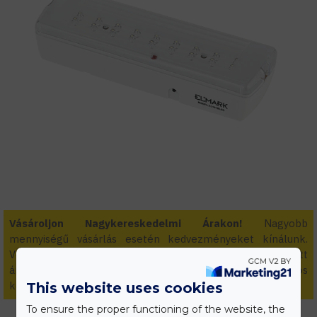
Vásároljon Nagykereskedelmi Árakon!
Nagyobb
mennyiségű vásárlás esetén kedvezményeket kínálunk.
Vegye fel velünk a kapcsolatot egyedi és személyre szabott
áraiért! Kivitelezőknek és viszonteladóknak folyamatos
kedvezmények.
This website uses cookies
To ensure the proper functioning of the website, the