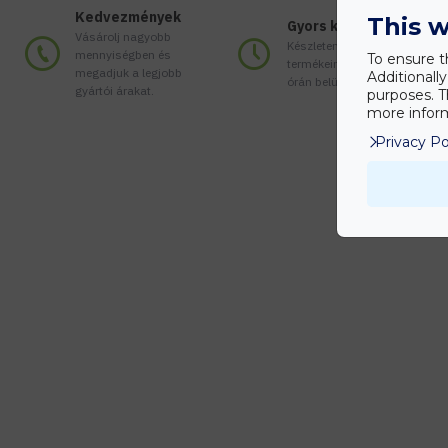
Kedvezmények
This w
Gyors kiszállítás
Vásárolj nagyobb
Készleten lévő
mennyiségben és
To ensure t
termékeinket akár 24
megadjuk a legjobb
Additionall
órán belül megkaphatod!
gyártói árakat.
purposes. T
more inform
Privacy Po