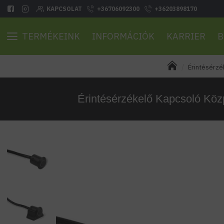
KAPCSOLAT
+36706092300
+36203898170
TERMÉKEINK
INFORMÁCIÓK
KARRIER
B
Érintésérzé
Érintésérzékelő Kapcsoló Kö