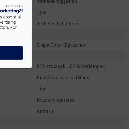
W)
Terhelés független
Igen
s essential.
vertising
Terhelés független
tton. For
Single Color (Egyszínű)
LED szalagok, LED Bútorlámpák
Érintőkapcsoló és Dimmer
Igen
Központi szerelés
Antracit