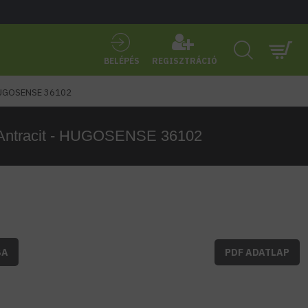
BELÉPÉS
REGISZTRÁCIÓ
- HUGOSENSE 36102
N Antracit - HUGOSENSE 36102
BA
PDF ADATLAP