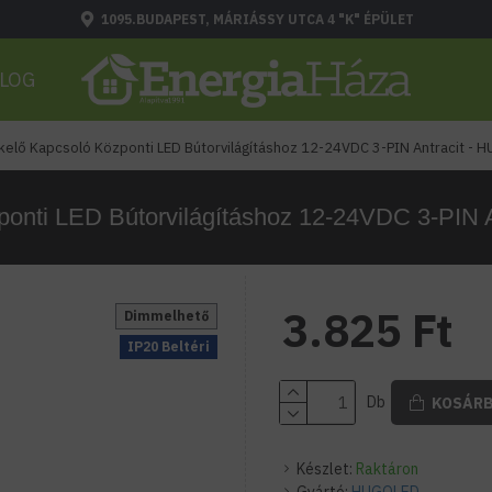
1095.BUDAPEST, MÁRIÁSSY UTCA 4 "K" ÉPÜLET
LOG
kelő Kapcsoló Központi LED Bútorvilágításhoz 12-24VDC 3-PIN Antracit 
zponti LED Bútorvilágításhoz 12-24VDC 3-PI
3.825 Ft
Dimmelhető
IP20 Beltéri
Db
KOSÁR
Készlet:
Raktáron