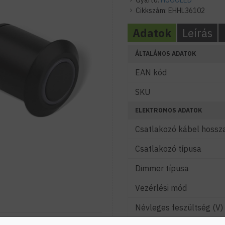
Gyártó:
HUGOLED
Cikkszám:
EHHL36102
Adatok
Leírás
ÁLTALÁNOS ADATOK
EAN kód
SKU
ELEKTROMOS ADATOK
Csatlakozó kábel hossz
Csatlakozó típusa
Dimmer típusa
Vezérlési mód
Névleges feszültség (V)