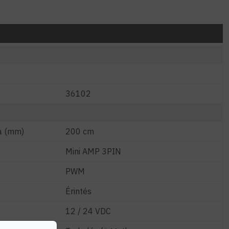
36102
a (mm)
200 cm
Mini AMP 3PIN
PWM
Érintés
12 / 24 VDC