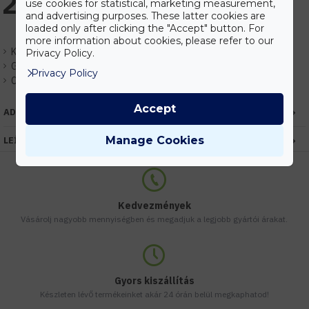
2.921 Ft
use cookies for statistical, marketing measurement,
and advertising purposes. These latter cookies are
loaded only after clicking the "Accept" button. For
more information about cookies, please refer to our
Készlet:
Raktáron
Privacy Policy.
Gyártó:
HUGOLED
Privacy Policy
Cikkszám:
EHHL36103
Accept
ADATOK
Manage Cookies
LEÍRÁS
Kedvezmények
Vásárolj nagyobb mennyiségben és megadjuk a legjobb gyártói árakat.
Gyors kiszállítás
Készleten lévő termékeinket akár 24 órán belül megkaphatod!