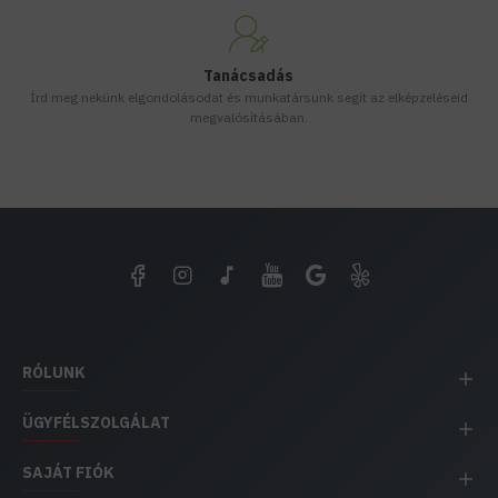
Tanácsadás
Írd meg nekünk elgondolásodat és munkatársunk segít az elképzeléseid
megvalósításában.
RÓLUNK
ÜGYFÉLSZOLGÁLAT
SAJÁT FIÓK