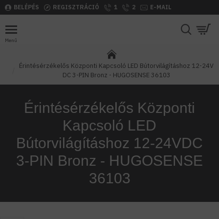
BELÉPÉS
REGISZTRÁCIÓ
1
2
E-MAIL
Érintésérzékelős Központi Kapcsoló LED Bútorvilágításhoz 12-24V
DC 3-PIN Bronz - HUGOSENSE 36103
Érintésérzékelős Központi
Kapcsoló LED
Bútorvilágításhoz 12-24VDC
3-PIN Bronz - HUGOSENSE
36103