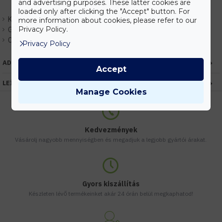
and advertising purposes. These latter cookies are
loaded only after clicking the "Accept" button. For
Készlet:
Raktáron
more information about cookies, please refer to our
Privacy Policy.
Gyártó:
HUGOLED
Cikkszám:
EHHL36101
Privacy Policy
ADATOK
Accept
LEÍRÁS
Manage Cookies
Kedvezmények
Vásárolj nagyobb mennyiségben és megadjuk a legjobb gyártói árakat.
Gyors kiszállítás
Készleten lévő termékeinket akár 24 órán belül megkaphatod!