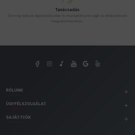
Tanácsadás
Írd meg nekünk elgondolásodat és munkatársunk segít az elképzeléseid
megvalósításában.
RÓLUNK
ÜGYFÉLSZOLGÁLAT
SAJÁT FIÓK