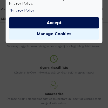
Privacy Policy.
ADATOK
Privacy Policy
LEÍRÁS
Accept
Manage Cookies
Kedvezmények
Vásárolj nagyobb mennyiségben és megadjuk a legjobb gyártói árakat.
Gyors kiszállítás
Készleten lévő termékeinket akár 24 órán belül megkaphatod!
Tanácsadás
Írd meg nekünk elgondolásodat és munkatársunk segít az elképzeléseid
megvalósításában.