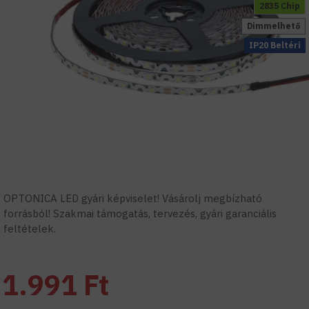
2835 Chip
Dimmelhető
IP20 Beltéri
OPTONICA LED gyári képviselet! Vásárolj megbízható
forrásból! Szakmai támogatás, tervezés, gyári garanciális
feltételek.
1.991 Ft