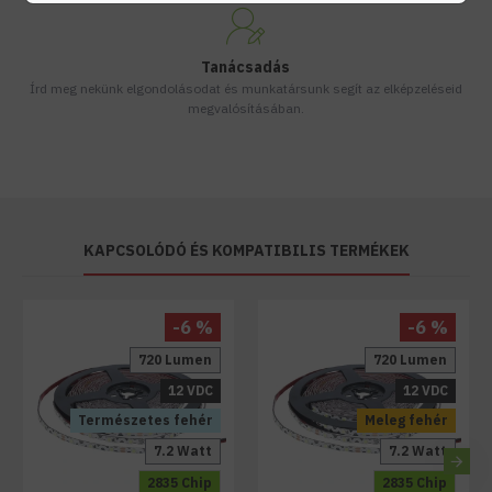
Tanácsadás
Írd meg nekünk elgondolásodat és munkatársunk segít az elképzeléseid
megvalósításában.
KAPCSOLÓDÓ ÉS KOMPATIBILIS TERMÉKEK
-6 %
-6 %
720 Lumen
720 Lumen
12 VDC
12 VDC
Természetes fehér
Meleg fehér
7.2 Watt
7.2 Watt
2835 Chip
2835 Chip