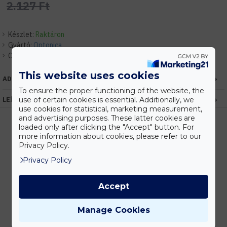
2.127 Ft
Készlet:
Raktáron
Gyártó:
Optonica
Cikkszám:
EHOP4544
This website uses cookies
ADATOK
To ensure the proper functioning of the website, the
LEÍRÁS
use of certain cookies is essential. Additionally, we
use cookies for statistical, marketing measurement,
and advertising purposes. These latter cookies are
loaded only after clicking the "Accept" button. For
more information about cookies, please refer to our
Privacy Policy.
Kedvezmények
Vásárolj nagyobb mennyiségben és megadjuk a legjobb gyártói árakat.
Privacy Policy
Accept
Gyors kiszállítás
Manage Cookies
Készleten lévő termékeinket akár 24 órán belül megkaphatod!