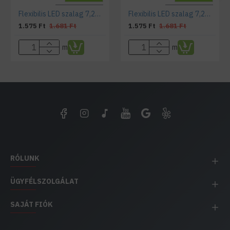
Dimmelhető
Dimmelhető
Flexibilis LED szalag 7,2W/m 4500K
Flexibilis LED szalag 7,2W/m 3000K
IP20 Beltéri
IP20 Beltéri
1.575 Ft
1.681 Ft
1.575 Ft
1.681 Ft
m
m
RÓLUNK
ÜGYFÉLSZOLGÁLAT
SAJÁT FIÓK