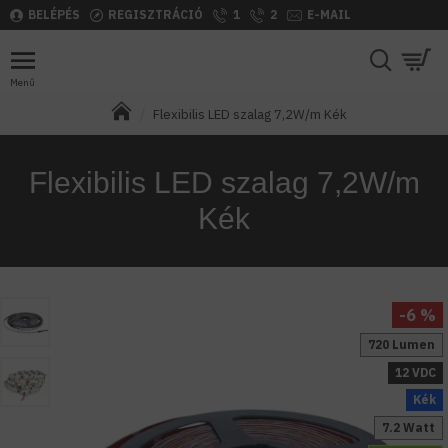
BELÉPÉS
REGISZTRÁCIÓ
1
2
E-MAIL
Flexibilis LED szalag 7,2W/m Kék
Flexibilis LED szalag 7,2W/m
Kék
-6 %
720 Lumen
12 VDC
Kék
7.2 Watt