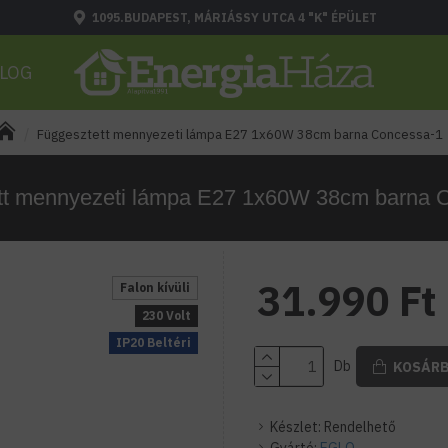
1095.BUDAPEST, MÁRIÁSSY UTCA 4 "K" ÉPÜLET
LOG
Függesztett mennyezeti lámpa E27 1x60W 38cm barna Concessa-1
tt mennyezeti lámpa E27 1x60W 38cm barna 
31.990 Ft
Falon kívüli
230 Volt
IP20 Beltéri
Db
KOSÁR
Készlet:
Rendelhető