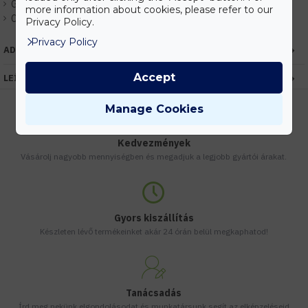
Gyártó:
EGLO
more information about cookies, please refer to our
Cikkszám:
EHEG97643
Privacy Policy.
Privacy Policy
ADATOK
Accept
LEÍRÁS
Manage Cookies
Kedvezmények
Vásárolj nagyobb mennyiségben és megadjuk a legjobb gyártói árakat.
Gyors kiszállítás
Készleten lévő termékeinket akár 24 órán belül megkaphatod!
Tanácsadás
Írd meg nekünk elgondolásodat és munkatársunk segít az elképzeléseid