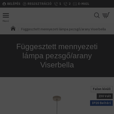
BELÉPÉS
REGISZTRÁCIÓ
1
2
E-MAIL
Függesztett mennyezeti lámpa pezsgő/arany Viserbella
Függesztett mennyezeti
lámpa pezsgő/arany
Viserbella
Falon kívüli
230 Volt
IP20 Beltéri