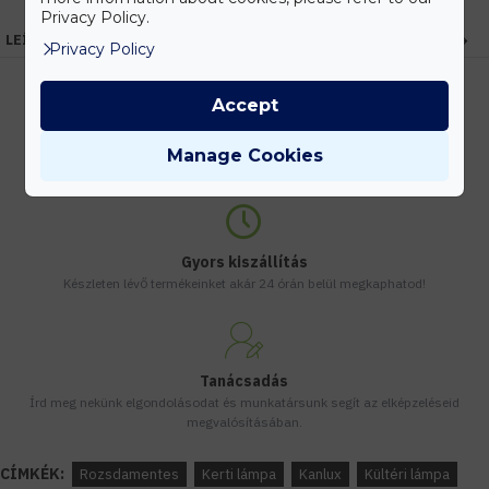
Privacy Policy.
LEÍRÁS
Privacy Policy
Accept
Kedvezmények
Manage Cookies
Vásárolj nagyobb mennyiségben és megadjuk a legjobb gyártói árakat.
Gyors kiszállítás
Készleten lévő termékeinket akár 24 órán belül megkaphatod!
Tanácsadás
Írd meg nekünk elgondolásodat és munkatársunk segít az elképzeléseid
megvalósításában.
CÍMKÉK:
Rozsdamentes
Kerti lámpa
Kanlux
Kültéri lámpa