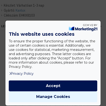
Készlet:
Várhatóan 1-3 nap
Gyártó:
Kanlux
Cikkszám:
EHKX8103
LEÍRÁS
This website uses cookies
To ensure the proper functioning of the website, the
use of certain cookies is essential. Additionally, we
Kedvezmények
use cookies for statistical, marketing measurement,
Vásárolj nagyobb mennyiségben és megadjuk a legjobb gyártói árakat.
and advertising purposes. These latter cookies are
loaded only after clicking the "Accept" button. For
more information about cookies, please refer to our
Privacy Policy.
Privacy Policy
Gyors kiszállítás
Készleten lévő termékeinket akár 24 órán belül megkaphatod!
Accept
Manage Cookies
Tanácsadás
Írd meg nekünk elgondolásodat és munkatársunk segít az elképzeléseid