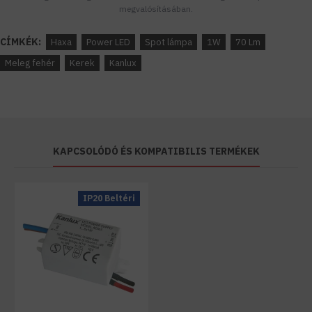
megvalósításában.
CÍMKÉK:
Haxa
Power LED
Spot lámpa
1W
70 Lm
Meleg fehér
Kerek
Kanlux
KAPCSOLÓDÓ ÉS KOMPATIBILIS TERMÉKEK
IP20 Beltéri