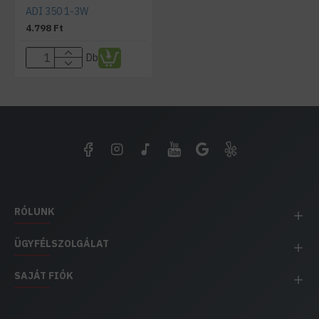
ADI 350 1-3W
4.798 Ft
Db
RÓLUNK
ÜGYFÉLSZOLGÁLAT
SAJÁT FIÓK