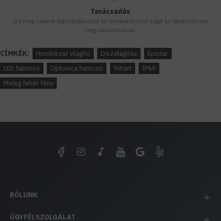
Tanácsadás
Írd meg nekünk elgondolásodat és munkatársunk segít az elképzeléseid
megvalósításában.
CÍMKÉK:
Homlokzat világító
Díszvilágítás
Epistar
LED falmosó
Optonica falmosó
9Watt
IP65
Meleg fehér fény
RÓLUNK
ÜGYFÉLSZOLGÁLAT