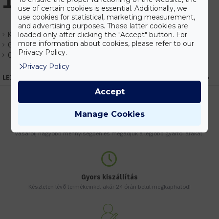
13.297 Ft
use of certain cookies is essential. Additionally, we
use cookies for statistical, marketing measurement,
and advertising purposes. These latter cookies are
loaded only after clicking the "Accept" button. For
Készlet:
Központi raktár (1-7nap)
more information about cookies, please refer to our
Gyártó:
Optonica
Privacy Policy.
Cikkszám:
EHOP7131
Privacy Policy
LEÍRÁS
Accept
Manage Cookies
Kedvezmények
Vásárolj nagyobb mennyiségben és megadjuk a legjobb gyártói árakat.
Gyors kiszállítás
Készleten lévő termékeinket akár 24 órán belül megkaphatod!