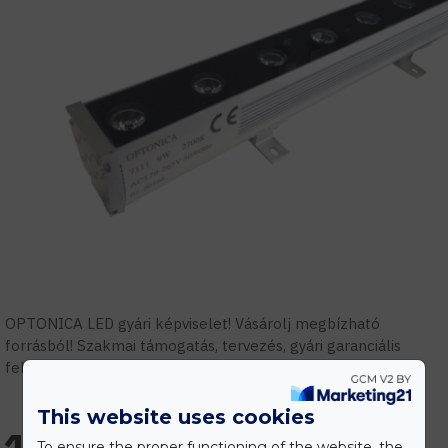
OPTONICA LED gyári képviselet! Vásárolj megbízható
forrásból! Szakmai támogatás, tervezés, gyári garanciális
feltételek.
This website uses cookies
To ensure the proper functioning of the website, the