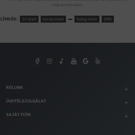
megvalósításában.
CÍMKÉK:
30 Watt
hordozható
hideg fehér
SMD
RÓLUNK
ÜGYFÉLSZOLGÁLAT
SAJÁT FIÓK