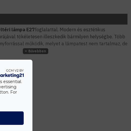
téri lámpa E27
foglalattal. Modern és esztétikus
urájával tökéletesen illeszkedik bármilyen helységbe. Több
ényforrással működik, melyet a lámpatest nem tartalmaz, de
s essential.
vertising
tton. For