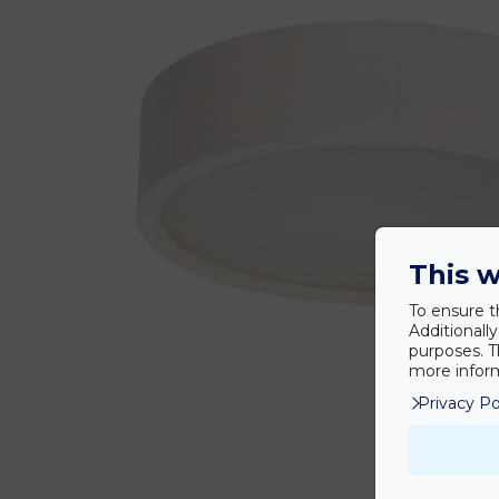
This w
To ensure t
Additionall
purposes. T
more inform
Privacy Po