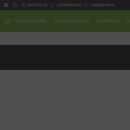
KAPCSOLAT
+36706092300
+36203898170
TERMÉKEINK
INFORMÁCIÓK
KARRIER
B