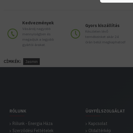
Kedvezmények
Gyors kiszállítás
Vásárolj nagyobb
Készleten lévő
mennyiségben és
termékeinket akár 24
megadjuk a legjobb
órán belül megkaphatod!
gyártói árakat.
CÍMKÉK:
Jasmin
RÓLUNK
ÜGYFÉLSZOLGÁLAT
Rólunk - Energia Háza
Kapcsolat
Szerződési Feltételek
Oldaltérkép