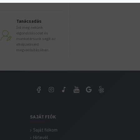
Tanácsadás
Írd meg nekünk
elgondolásodat és
munkatársunk segít az
elképzeléseid
megvalósításában.
SAJÁT FIÓK
Saját fiókom
Hírlevél