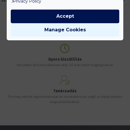
LEÍRÁS
Privacy Policy
Accept
Kedvezmények
Manage Cookies
Vásárolj nagyobb mennyiségben és megadjuk a legjobb gyártói árakat.
Gyors kiszállítás
Készleten lévő termékeinket akár 24 órán belül megkaphatod!
Tanácsadás
Írd meg nekünk elgondolásodat és munkatársunk segít az elképzeléseid
megvalósításában.