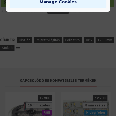
Szerelési útmutató
Manage Cookies
A szakszerű szereléshez töltsd le a szerelési útmutatót
innen.
CÍMKÉK:
Díszléc
Rejtett világítás
Polisztirol
XPS
1250 mm
Stukkó
KAPCSOLÓDÓ ÉS KOMPATIBILIS TERMÉKEK
12 VDC
12 VDC
10 mm széles
8 mm széles
RGB
Hideg fehér