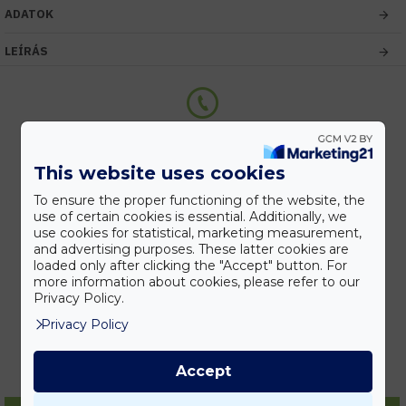
ADATOK
LEÍRÁS
Kedvezmények
Vásárolj nagyobb mennyiségben és megadjuk a legjobb gyártói árakat.
This website uses cookies
To ensure the proper functioning of the website, the
use of certain cookies is essential. Additionally, we
use cookies for statistical, marketing measurement,
Gyors kiszállítás
and advertising purposes. These latter cookies are
Készleten lévő termékeinket akár 24 órán belül megkaphatod!
loaded only after clicking the "Accept" button. For
more information about cookies, please refer to our
Privacy Policy.
Privacy Policy
Tanácsadás
Írd meg nekünk elgondolásodat és munkatársunk segít az elképzeléseid
megvalósításában.
Accept