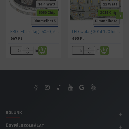
14.4 Watt
12 Watt
5050 Chip
3014 Chip
Dimmelhető
Dimmelhető
IP20 Beltéri
IP20 Beltéri
PRO LED szalag , 5050 , 60 led/m , 14,4 W/m , RGB, színváltós
LED szalag 3014 120 led/m 12 Watt/m hideg fehér
667 Ft
490 Ft
m
m
RÓLUNK
ÜGYFÉLSZOLGÁLAT