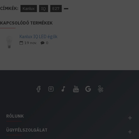
CÍMKÉK:
Kanlux
IQ
E27
KAPCSOLÓDÓ TERMÉKEK
Kanlux IQ LED égők
19
nov.
0
RÓLUNK
ÜGYFÉLSZOLGÁLAT