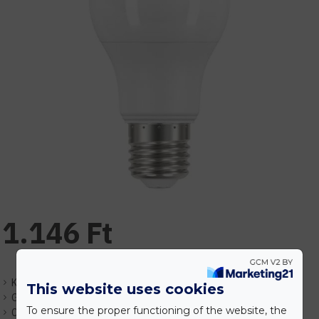
1.146 Ft
Készlet:
Várhatóan 1-3 nap
This website uses cookies
Gyártó:
Kanlux
To ensure the proper functioning of the website, the
Cikkszám:
EHKX27276