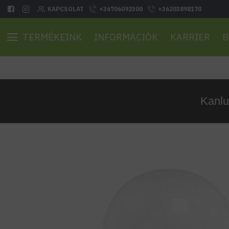
KAPCSOLAT
+36706092300
+36203898170
TERMÉKEINK
INFORMÁCIÓK
KARRIER
B
Kanlu