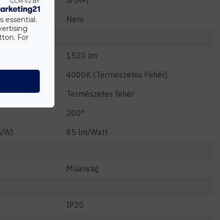
G (A+)
Nem
s essential.
vertising
tton. For
1520 lm
4000K (Természetes Fehér)
Természetes fehér
200°
m/W)
85 lm/Watt
Műanyag
IP20