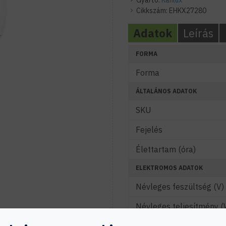
Gyártó:
Kanlux
Cikkszám:
EHKX27280
Adatok
Leírás
FORMA
Forma
ÁLTALÁNOS ADATOK
SKU
Fejelés
Élettartam (óra)
ELEKTROMOS ADATOK
Névleges feszültség (V)
Névleges teljesítmény (