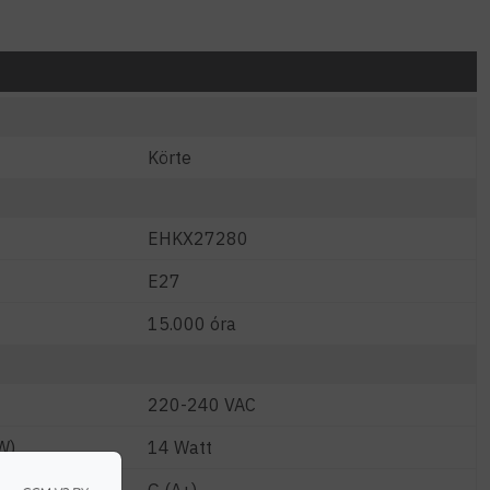
Körte
EHKX27280
E27
15.000 óra
220-240 VAC
W)
14 Watt