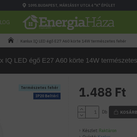
1095.BUDAPEST, MÁRIÁSSY UTCA 4 "K" ÉPÜLET
LOG
Kanlux IQ LED égő E27 A60 körte 14W természetes fehér
x IQ LED égő E27 A60 körte 14W természetes
1.488 Ft
Természetes fehér
IP20 Beltéri
Db
KOSÁR
Készlet:
Raktáron