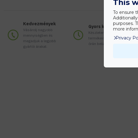
This w
To ensure t
Additionall
purposes. T
Kedvezmények
Gyors kiszállítás
more inform
Vásárolj nagyobb
Készleten lévő
mennyiségben és
Privacy Po
termékeinket akár 24
megadjuk a legjobb
órán belül megkaphatod!
gyártói árakat.