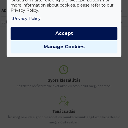
loaded only after clicking the "Accept" button. For
more information about cookies, please refer to our
Privacy Policy.
ADATOK
Privacy Policy
LEÍRÁS
Accept
Manage Cookies
Kedvezmények
Vásárolj nagyobb mennyiségben és megadjuk a legjobb gyártói árakat.
Gyors kiszállítás
Készleten lévő termékeinket akár 24 órán belül megkaphatod!
Tanácsadás
Írd meg nekünk elgondolásodat és munkatársunk segít az elképzeléseid
megvalósításában.