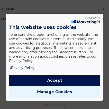
ADATOK
LEÍRÁS
This website uses cookies
To ensure the proper functioning of the website, the
use of certain cookies is essential. Additionally, we
Kedvezmények
use cookies for statistical, marketing measurement,
Vásárolj nagyobb mennyiségben és megadjuk a legjobb gyártói árakat.
and advertising purposes. These latter cookies are
loaded only after clicking the "Accept" button. For
more information about cookies, please refer to our
Privacy Policy.
Privacy Policy
Gyors kiszállítás
Készleten lévő termékeinket akár 24 órán belül megkaphatod!
Accept
Manage Cookies
Tanácsadás
Írd meg nekünk elgondolásodat és munkatársunk segít az elképzeléseid
megvalósításában.