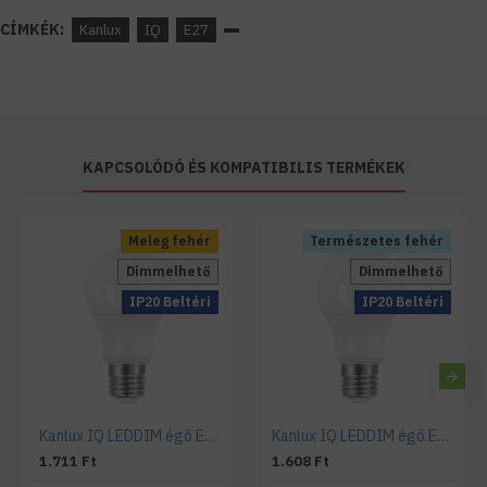
CÍMKÉK:
Kanlux
IQ
E27
KAPCSOLÓDÓ ÉS KOMPATIBILIS TERMÉKEK
Meleg fehér
Természetes fehér
Dimmelhető
Dimmelhető
IP20 Beltéri
IP20 Beltéri
Kanlux IQ LEDDIM égő E27 A60 körte 8,5W meleg fehér
Kanlux IQ LEDDIM égő E27 A60 körte 8,5W természetes fehér
1.711 Ft
1.608 Ft