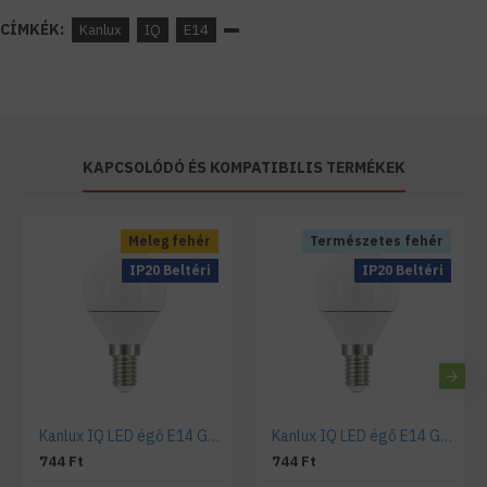
CÍMKÉK:
Kanlux
IQ
E14
KAPCSOLÓDÓ ÉS KOMPATIBILIS TERMÉKEK
Meleg fehér
Természetes fehér
IP20 Beltéri
IP20 Beltéri
Kanlux IQ LED égő E14 G45 kisgömb 5,5W meleg fehér
Kanlux IQ LED égő E14 G45 kisgömb 5,5W természetes fehér
744 Ft
744 Ft