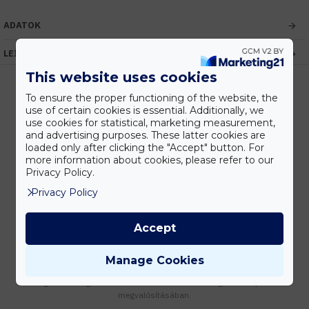
ADATOK
LEÍRÁS
This website uses cookies
To ensure the proper functioning of the website, the
use of certain cookies is essential. Additionally, we
Kedvezmények
use cookies for statistical, marketing measurement,
Vásárolj nagyobb mennyiségben és megadjuk a legjobb gyártói árakat.
and advertising purposes. These latter cookies are
loaded only after clicking the "Accept" button. For
more information about cookies, please refer to our
Privacy Policy.
Privacy Policy
Gyors kiszállítás
Készleten lévő termékeinket akár 24 órán belül megkaphatod!
Accept
Manage Cookies
Tanácsadás
Írd meg nekünk elgondolásodat és munkatársunk segít az elképzeléseid
megvalósításában.