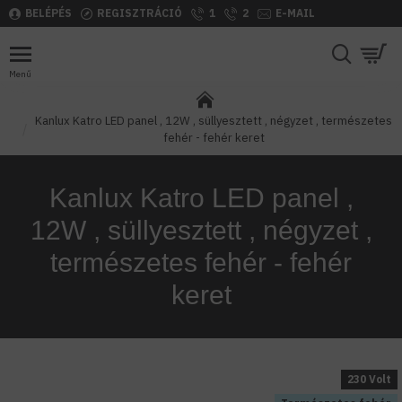
BELÉPÉS
REGISZTRÁCIÓ
1
2
E-MAIL
Kanlux Katro LED panel , 12W , süllyesztett , négyzet , természetes
fehér - fehér keret
Kanlux Katro LED panel ,
12W , süllyesztett , négyzet ,
természetes fehér - fehér
keret
230 Volt