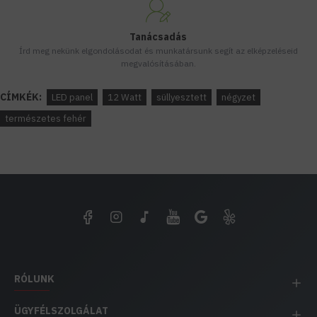
Tanácsadás
Írd meg nekünk elgondolásodat és munkatársunk segít az elképzeléseid
megvalósításában.
CÍMKÉK:
LED panel
12 Watt
süllyesztett
négyzet
természetes fehér
RÓLUNK
ÜGYFÉLSZOLGÁLAT