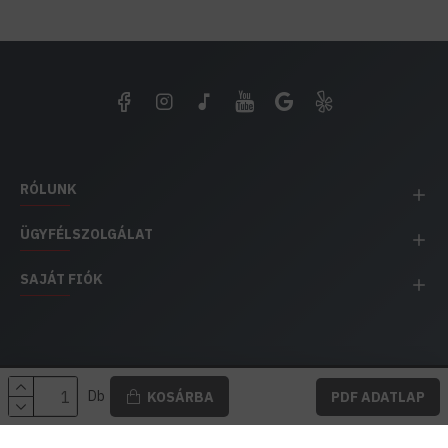
RÓLUNK
ÜGYFÉLSZOLGÁLAT
SAJÁT FIÓK
EH IMPEX / Copyright © 1991-2025 Energia Háza
Db
KOSÁRBA
PDF ADATLAP