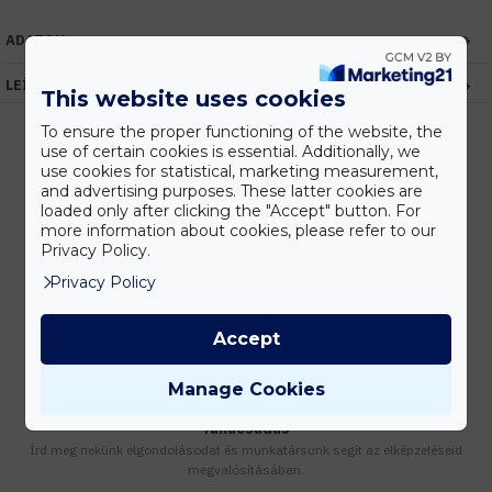
ADATOK
LEÍRÁS
This website uses cookies
To ensure the proper functioning of the website, the
use of certain cookies is essential. Additionally, we
use cookies for statistical, marketing measurement,
Kedvezmények
and advertising purposes. These latter cookies are
loaded only after clicking the "Accept" button. For
Vásárolj nagyobb mennyiségben és megadjuk a legjobb gyártói árakat.
more information about cookies, please refer to our
Privacy Policy.
Privacy Policy
Gyors kiszállítás
Készleten lévő termékeinket akár 24 órán belül megkaphatod!
Accept
Manage Cookies
Tanácsadás
Írd meg nekünk elgondolásodat és munkatársunk segít az elképzeléseid
megvalósításában.