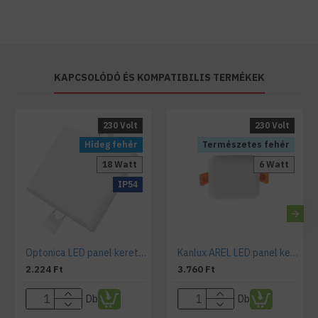
KAPCSOLÓDÓ ÉS KOMPATIBILIS TERMÉKEK
230 Volt
230 Volt
Hideg fehér
Természetes fehér
18 Watt
6 Watt
IP54
Optonica LED panel keret nélküli négyzet 18W, 6000K
Kanlux AREL LED panel keret nélküli négyzet 6W, 4000K
2.224 Ft
3.760 Ft
Db
Db