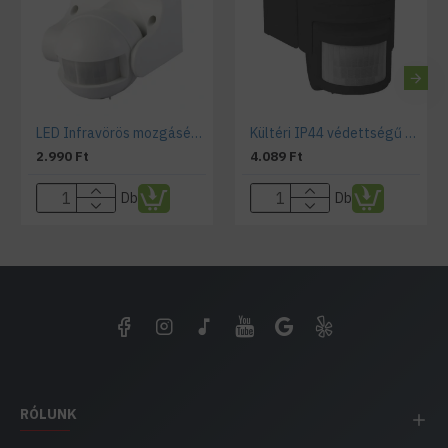
LED Infravörös mozgásérzékelő , fali , 180° , fehér
Kültéri IP44 védettségű mozgásérzékelő, fekete, Kanlux
2.990 Ft
4.089 Ft
Db
Db
RÓLUNK