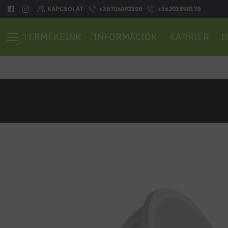
KAPCSOLAT
+36706092300
+36203898170
TERMÉKEINK
INFORMÁCIÓK
KARRIER
B