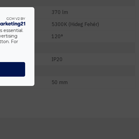
370 lm
5300K (Hideg Fehér)
s essential.
120°
vertising
tton. For
IP20
50 mm