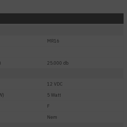
MR16
)
25.000 db
12 VDC
W)
5 Watt
F
Nem