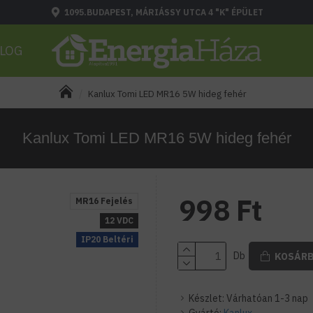
1095.BUDAPEST, MÁRIÁSSY UTCA 4 "K" ÉPÜLET
LOG
Kanlux Tomi LED MR16 5W hideg fehér
Kanlux Tomi LED MR16 5W hideg fehér
998 Ft
MR16 Fejelés
12 VDC
IP20 Beltéri
Db
KOSÁR
Készlet:
Várhatóan 1-3 nap