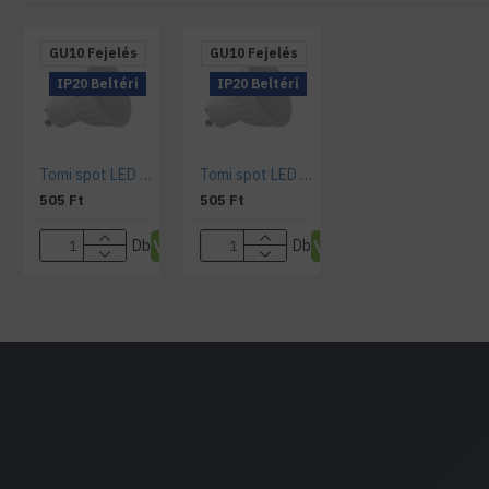
GU10 Fejelés
GU10 Fejelés
IP20 Beltéri
IP20 Beltéri
Tomi spot LED égő hideg fehér fénnyel, GU10, 1,2 W, IP20,
Tomi spot LED égő természetes fehér fénnyel, GU10, 1,2 W, IP20,
505 Ft
505 Ft
Db
Db