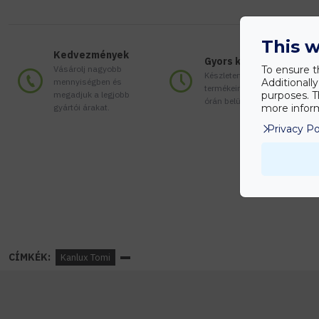
This w
Kedvezmények
Gyors kiszállítás
Vásárolj nagyobb
To ensure t
Készleten lévő
mennyiségben és
Additionall
termékeinket akár 24
megadjuk a legjobb
purposes. T
órán belül megkaphatod!
gyártói árakat.
more inform
Privacy Po
CÍMKÉK:
Kanlux Tomi