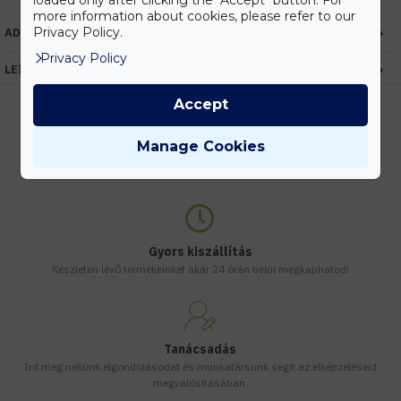
loaded only after clicking the "Accept" button. For
more information about cookies, please refer to our
Privacy Policy.
ADATOK
Privacy Policy
LEÍRÁS
Accept
Manage Cookies
Kedvezmények
Vásárolj nagyobb mennyiségben és megadjuk a legjobb gyártói árakat.
Gyors kiszállítás
Készleten lévő termékeinket akár 24 órán belül megkaphatod!
Tanácsadás
Írd meg nekünk elgondolásodat és munkatársunk segít az elképzeléseid
megvalósításában.