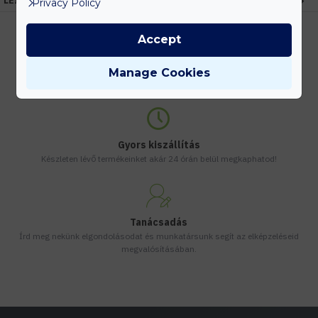
LEÍRÁS
Privacy Policy
Accept
Kedvezmények
Manage Cookies
Vásárolj nagyobb mennyiségben és megadjuk a legjobb gyártói árakat.
Gyors kiszállítás
Készleten lévő termékeinket akár 24 órán belül megkaphatod!
Tanácsadás
Írd meg nekünk elgondolásodat és munkatársunk segít az elképzeléseid
megvalósításában.