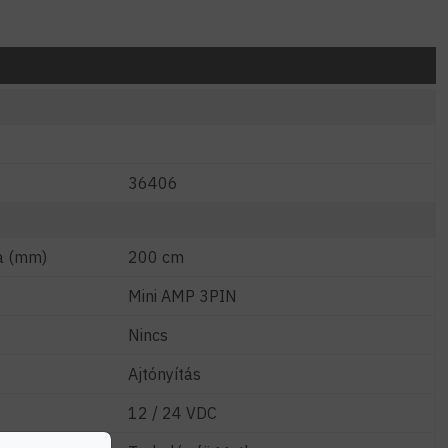
36406
a (mm)
200 cm
Mini AMP 3PIN
Nincs
Ajtónyítás
12 / 24 VDC