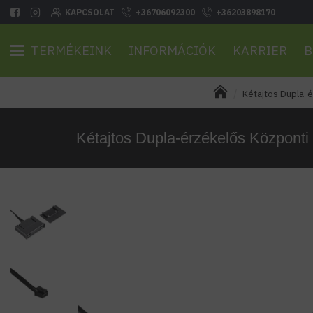
KAPCSOLAT
+36706092300
+36203898170
TERMÉKEINK
INFORMÁCIÓK
KARRIER
B
Kétajtos Dupla-
Kétajtos Dupla-érzékelős Közpon