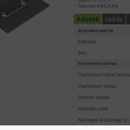
Gyártó:
HUGOLED
Cikkszám:
EHHL36406
Adatok
Leírás
ÁLTALÁNOS ADATOK
EAN kód
SKU
ELEKTROMOS ADATOK
Csatlakozó kábel hossz
Csatlakozó típusa
Dimmer típusa
Vezérlési mód
Névleges feszültség (V)