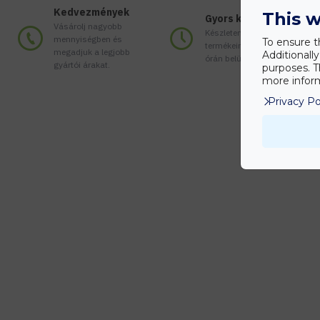
Kedvezmények
This w
Gyors kiszállítás
Vásárolj nagyobb
Készleten lévő
mennyiségben és
To ensure t
termékeinket akár 24
megadjuk a legjobb
Additionall
órán belül megkaphatod!
gyártói árakat.
purposes. T
more inform
Privacy Po