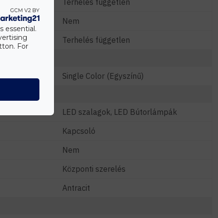
W)
Terhelés független
Nem
s essential.
vertising
Terhelés független
tton. For
Single Color (Egyszínű)
LED szalagok, LED Bútorlámpák
Kapcsoló
Nem
Központi szerelés
Antracit