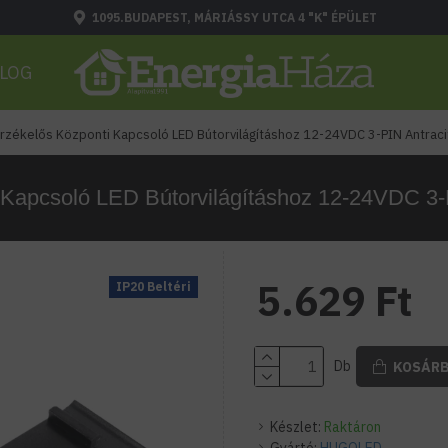
1095.BUDAPEST, MÁRIÁSSY UTCA 4 "K" ÉPÜLET
LOG
érzékelős Központi Kapcsoló LED Bútorvilágításhoz 12-24VDC 3-PIN Antra
ti Kapcsoló LED Bútorvilágításhoz 12-24VDC 
5.629 Ft
IP20 Beltéri
Db
KOSÁR
Készlet:
Raktáron