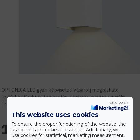
OPTONICA LED gyári képviselet! Vásárolj megbízható
forrásból! Szakmai támogatás, tervezés, gyári garanciális
feltételek.
This website uses cookies
11.119 Ft
To ensure the proper functioning of the website, the
use of certain cookies is essential. Additionally, we
use cookies for statistical, marketing measurement,