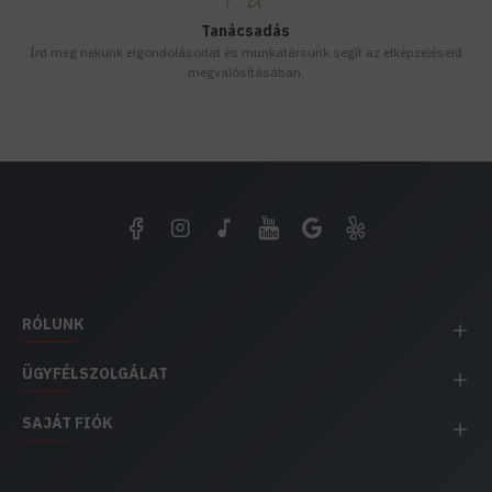
Tanácsadás
Írd meg nekünk elgondolásodat és munkatársunk segít az elképzeléseid
megvalósításában.
RÓLUNK
ÜGYFÉLSZOLGÁLAT
SAJÁT FIÓK