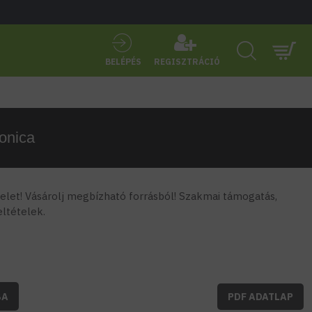
BELÉPÉS
REGISZTRÁCIÓ
onica
let! Vásárolj megbízható forrásból! Szakmai támogatás,
feltételek.
BA
PDF ADATLAP