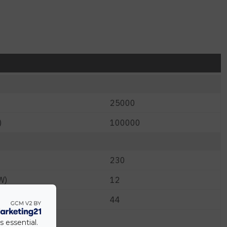
25000
)
100000
230
W)
12
44
s essential.