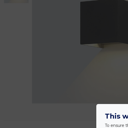
This w
To ensure t