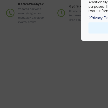
Additionall
Kedvezmények
Gyors kiszállítás
purposes. T
Vásárolj nagyobb
more inform
Készleten lévő
mennyiségben és
termékeinket akár 24
megadjuk a legjobb
Privacy Po
órán belül megkaphatod!
gyártói árakat.