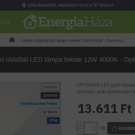
1095.BUDAPEST, MÁRIÁSSY UTCA 4 "K" ÉPÜLET
LOG
Kültéri oldalfali LED lámpa fekete 12W 4000K - Optonica
éri oldalfali LED lámpa fekete 12W 4000K - Opt
OPTONICA LED gyári képvise
Fekete
tervezés, gyári garanciális 
230 Volt
13.611 Ft
Természetes fehér
12 Watt
IP54
Db
KOSÁR