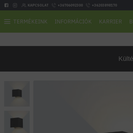
KAPCSOLAT
+36706092300
+36203898170
TERMÉKEINK
INFORMÁCIÓK
KARRIER
B
Kült