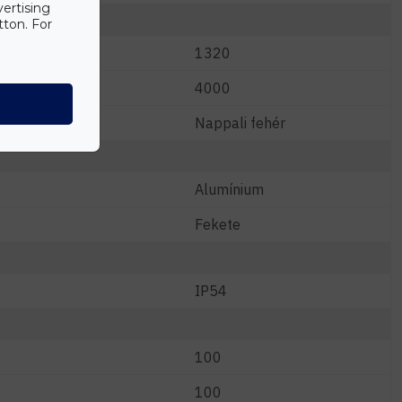
vertising
tton. For
1320
4000
Nappali fehér
Alumínium
Fekete
IP54
100
100