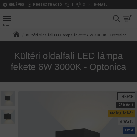
BELÉPÉS
REGISZTRÁCIÓ
1
2
E-MAIL
Kültéri oldalfali LED lámpa fekete 6W 3000K - Optonica
Kültéri oldalfali LED lámpa
fekete 6W 3000K - Optonica
Fekete
230 Volt
Meleg fehér
6 Watt
IP54