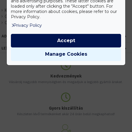
and advertising purposes. These latter cookies are
loaded only after clicking the "Accept" button. For
Készlet:
Raktáron
more information about cookies, please refer to our
Gyártó:
Optonica
Privacy Policy.
Cikkszám:
EHOP7452
Privacy Policy
ADATOK
Accept
LEÍRÁS
Manage Cookies
Kedvezmények
Vásárolj nagyobb mennyiségben és megadjuk a legjobb gyártói árakat.
Gyors kiszállítás
Készleten lévő termékeinket akár 24 órán belül megkaphatod!