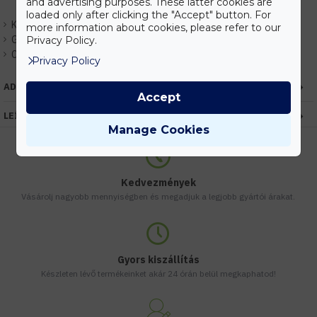
and advertising purposes. These latter cookies are
loaded only after clicking the "Accept" button. For
Készlet:
Raktáron
more information about cookies, please refer to our
Gyártó:
Optonica
Privacy Policy.
Cikkszám:
EHOP7456
Privacy Policy
ADATOK
Accept
LEÍRÁS
Manage Cookies
Kedvezmények
Vásárolj nagyobb mennyiségben és megadjuk a legjobb gyártói árakat.
Gyors kiszállítás
Készleten lévő termékeinket akár 24 órán belül megkaphatod!