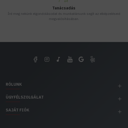
Tanácsadás
Írd meg nekünk elgondolásodat és munkatársunk segít az elképzeléseid
megvalósításában.
RÓLUNK
ÜGYFÉLSZOLGÁLAT
SAJÁT FIÓK