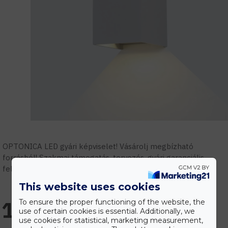
OPTONICA LED gyári képviselet! Vásárolj megbízható
forrásból! Szakmai támogatás, tervezés, gyári garanciális
feltételek.
This website uses cookies
11.119 Ft
To ensure the proper functioning of the website, the
use of certain cookies is essential. Additionally, we
use cookies for statistical, marketing measurement,