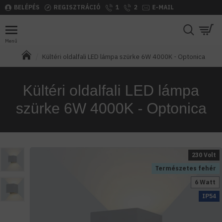
BELÉPÉS
REGISZTRÁCIÓ
1
2
E-MAIL
Kültéri oldalfali LED lámpa szürke 6W 4000K - Optonica
Kültéri oldalfali LED lámpa
szürke 6W 4000K - Optonica
230 Volt
Természetes fehér
6 Watt
IP54