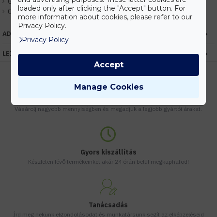
Gyártó:
Mean Well
loaded only after clicking the "Accept" button. For
Cikkszám:
EHMWGS06E-3P1J
more information about cookies, please refer to our
Privacy Policy.
ADATOK
Privacy Policy
LEÍRÁS
Accept
Manage Cookies
Kedvezmények
Vásárolj nagyobb mennyiségben és megadjuk a legjobb gyártói árakat.
Gyors kiszállítás
Készleten lévő termékeinket akár 24 órán belül megkaphatod!
Tanácsadás
Írd meg nekünk elgondolásodat és munkatársunk segít az elképzeléseid