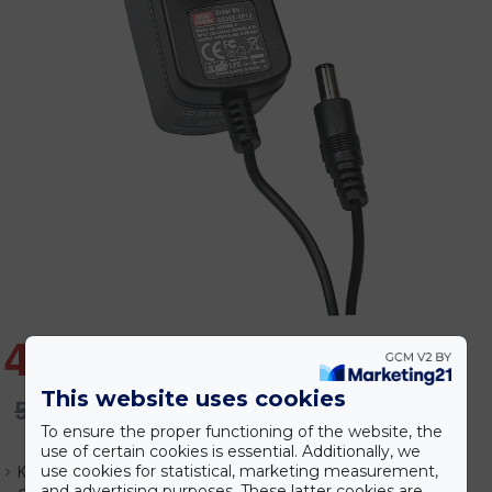
4.991 Ft
This website uses cookies
5.324 Ft
To ensure the proper functioning of the website, the
use of certain cookies is essential. Additionally, we
use cookies for statistical, marketing measurement,
Készlet:
Várhatóan 1-3 nap
and advertising purposes. These latter cookies are