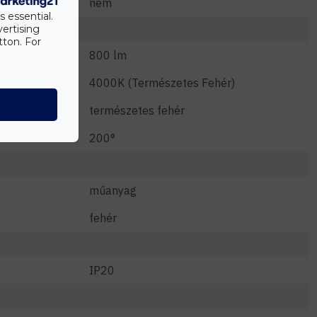
nem
s essential.
vertising
tton. For
800 lm
4000K (Természetes Fehér)
természetes fehér
200°
műanyag
fehér
IP20