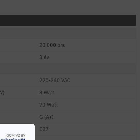
20 000 óra
3 év
220-240 VAC
W)
8 Watt
70 Watt
G (A+)
E27