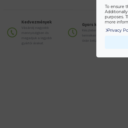
To ensure t
Additionall
purposes. T
Kedvezmények
more inform
Gyors kiszállítás
Vásárolj nagyobb
Privacy Po
Készleten lévő
mennyiségben és
termékeinket akár 24
megadjuk a legjobb
órán belül megkaphatod!
gyártói árakat.