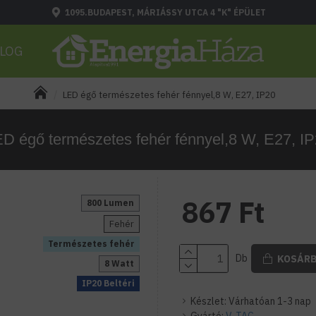
1095.BUDAPEST, MÁRIÁSSY UTCA 4 "K" ÉPÜLET
LOG
LED égő természetes fehér fénnyel,8 W, E27, IP20
D égő természetes fehér fénnyel,8 W, E27, I
867 Ft
800 Lumen
Fehér
Természetes fehér
Db
KOSÁR
8 Watt
IP20 Beltéri
Készlet:
Várhatóan 1-3 nap