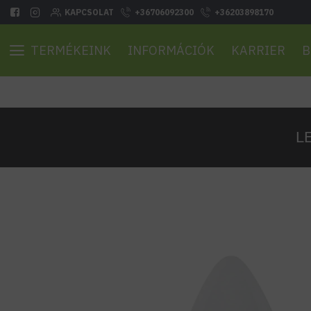
KAPCSOLAT
+36706092300
+36203898170
TERMÉKEINK
INFORMÁCIÓK
KARRIER
B
LE