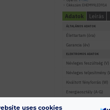
Gyártó:
V-TAC
Cikkszám:
EHEM99LED914
Adatok
Leírás
ÁLTALÁNOS ADATOK
Élettartam (óra)
Garancia (év)
ELEKTROMOS ADATOK
Névleges feszültség (V)
Névleges teljesítmény (
Kiváltott fényforrás (W)
Energiaosztály (A-G)
Foglalat típusa
ebsite uses cookies