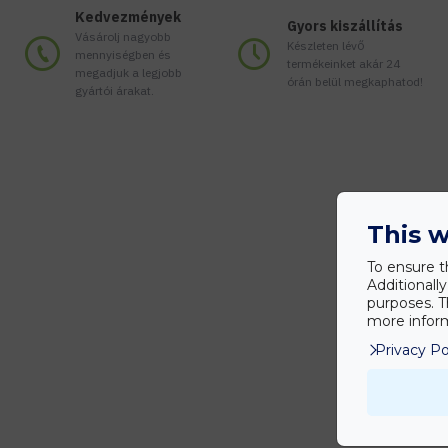
Kedvezmények
Gyors kiszállítás
Vásárolj nagyobb
Készleten lévő
mennyiségben és
termékeinket akár 24
megadjuk a legjobb
órán belül megkaphatod!
gyártói árakat.
This w
To ensure t
Additionall
purposes. T
more inform
Privacy Po