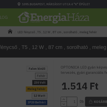
1095.BUDAPEST, MÁRIÁSSY UTCA 4 "K" ÉPÜLET
LOG
LED fénycső , T5 , 12 W , 87 cm , sorolható , meleg fehér
énycső , T5 , 12 W , 87 cm , sorolható , meleg
OPTONICA LED gyári képvise
Falon kívüli
tervezés, gyári garanciális 
Fehér
1.514 Ft
230 Volt
Meleg fehér
12 Watt
Db
KOSÁR
IP20 Beltéri