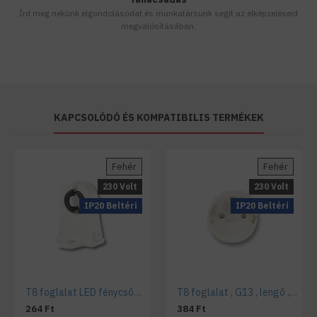
Írd meg nekünk elgondolásodat és munkatársunk segít az elképzeléseid
megvalósításában.
KAPCSOLÓDÓ ÉS KOMPATIBILIS TERMÉKEK
Fehér
Fehér
230 Volt
230 Volt
IP20 Beltéri
IP20 Beltéri
T8 foglalat LED fénycsővekhez (G13)
T8 foglalat , G13 , lengő , T8 LED fénycsőhöz
264 Ft
384 Ft