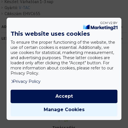
Készlet:
Várhatóan 1-3 nap
Gyártó:
V-TAC
Cikkszám:
EHVC655
ADATOK
This website uses cookies
LEÍRÁS
To ensure the proper functioning of the website, the
use of certain cookies is essential. Additionally, we
use cookies for statistical, marketing measurement,
and advertising purposes. These latter cookies are
loaded only after clicking the "Accept" button. For
Kedvezmények
more information about cookies, please refer to our
Vásárolj nagyobb mennyiségben és megadjuk a legjobb gyártói árakat.
Privacy Policy.
Privacy Policy
Accept
Gyors kiszállítás
Készleten lévő termékeinket akár 24 órán belül megkaphatod!
Manage Cookies
Tanácsadás