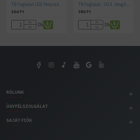
T8 foglalat LED fénycsővekhez (G13)
T8 foglalat , G13 , lengő , T8 LED fénycsőhöz
264 Ft
384 Ft
Db
Db
RÓLUNK
ÜGYFÉLSZOLGÁLAT
SAJÁT FIÓK