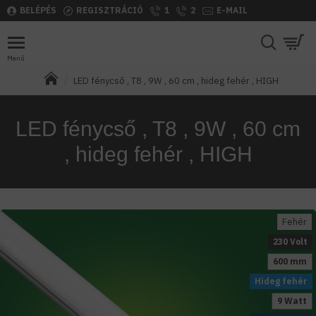
BELÉPÉS
REGISZTRÁCIÓ
1
2
E-MAIL
LED fénycső , T8 , 9W , 60 cm , hideg fehér , HIGH
LED fénycső , T8 , 9W , 60 cm
, hideg fehér , HIGH
Fehér
230 Volt
600 mm
Hideg fehér
9 Watt