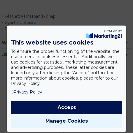
Készlet:
Várhatóan 1-3 nap
Gyártó:
Optonica
Cikkszám:
EHOP5691
This website uses cookies
ADATOK
To ensure the proper functioning of the website, the
LEÍRÁS
use of certain cookies is essential. Additionally, we
use cookies for statistical, marketing measurement,
and advertising purposes. These latter cookies are
loaded only after clicking the "Accept" button. For
more information about cookies, please refer to our
Kedvezmények
Privacy Policy.
Vásárolj nagyobb mennyiségben és megadjuk a legjobb gyártói árakat.
Privacy Policy
Accept
Gyors kiszállítás
Manage Cookies
Készleten lévő termékeinket akár 24 órán belül megkaphatod!