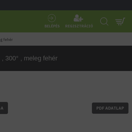
BELÉPÉS
REGISZTRÁCIÓ
eg fehér
 , 300° , meleg fehér
BA
PDF ADATLAP