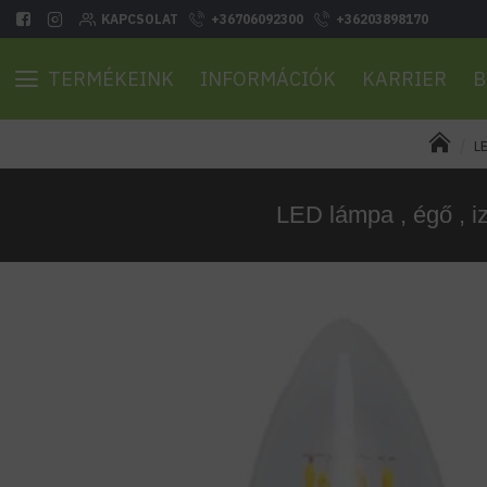
KAPCSOLAT
+36706092300
+36203898170
TERMÉKEINK
INFORMÁCIÓK
KARRIER
B
LE
LED lámpa , égő , iz