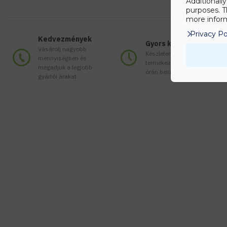
Additionall
purposes. T
more inform
Privacy Po
Kedvezmények
Gyors kiszállítás
Vásárolj nagyobb
Készleten lévő
mennyiségben és
termékeinket akár 24
megadjuk a legjobb
órán belül megkaphatod!
gyártói árakat.