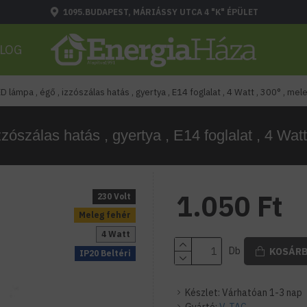
1095.BUDAPEST, MÁRIÁSSY UTCA 4 "K" ÉPÜLET
LOG
D lámpa , égő , izzószálas hatás , gyertya , E14 foglalat , 4 Watt , 300° , mel
zószálas hatás , gyertya , E14 foglalat , 4 Watt
1.050 Ft
230 Volt
Meleg fehér
4 Watt
Db
KOSÁR
IP20 Beltéri
Készlet:
Várhatóan 1-3 nap