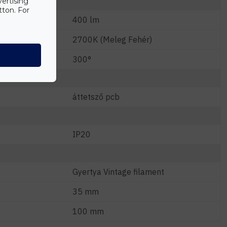
vertising
tton. For
400 lm
2700K (Meleg Fehér)
300°
áttetsző pcb
IP20
Gyertya Vintage filament
35 mm
100 mm