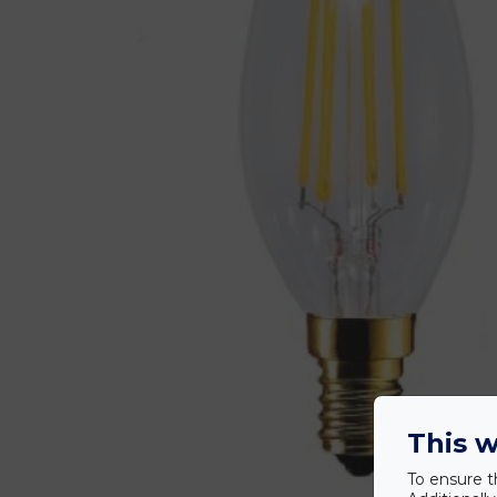
This w
To ensure t