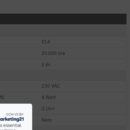
E14
20.000 óra
2 év
230 VAC
W)
4 Watt
G (A+)
Nem
s essential.