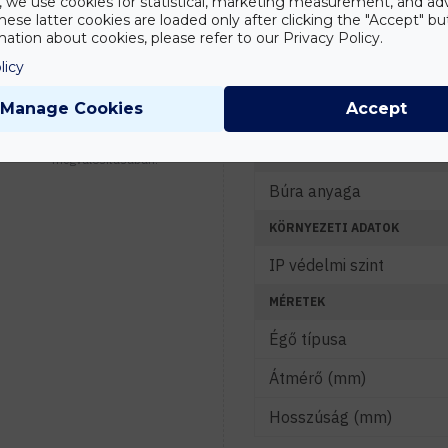
y, we use cookies for statistical, marketing measurement, and ad
FÉNYTECHNIKAI ADATOK
hese latter cookies are loaded only after clicking the "Accept" bu
ation about cookies, please refer to our Privacy Policy.
Fényáram (lm)
licy
Tanácsadás
Színhőmérséklet (K)
Írd meg nekünk
elgondolásodat és
Manage Cookies
Accept
Sugárzási szög (°)
munkatársunk segít az
elképzeléseid
JELLEMZŐK
megvalósításában.
Búra anyaga
KÖRNYEZETI ADATOK
IP védelmi szint
MÉRETEK
Égő típusa
Átmérő (mm)
Hosszúság (mm)