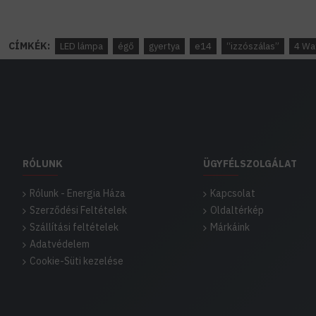
CÍMKÉK:
LED lámpa
égő
gyertya
e14
“izzószálas”
4 Wa
RÓLUNK
ÜGYFÉLSZOLGÁLAT
Rólunk - Energia Háza
Kapcsolat
Szerződési Feltételek
Oldaltérkép
Szállítási feltételek
Márkáink
Adatvédelem
Cookie-Süti kezelése