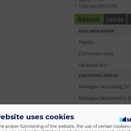
Gyártó:
V-TAC
Cikkszám:
EHVC4301
Adatok
Leírás
ÁLTALÁNOS ADATOK
Fejelés
Élettartam (óra)
Garancia (év)
ELEKTROMOS ADATOK
Névleges feszültség (V)
Névleges teljesítmény (
Energiaosztály (A-G)
ebsite uses cookies
Vezérelhetőség
he proper functioning of the website, the use of certain cookies i