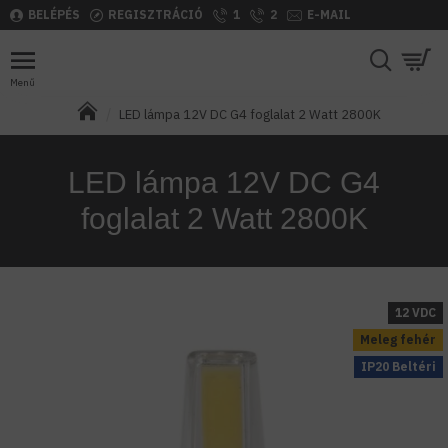
BELÉPÉS
REGISZTRÁCIÓ
1
2
E-MAIL
LED lámpa 12V DC G4 foglalat 2 Watt 2800K
LED lámpa 12V DC G4
foglalat 2 Watt 2800K
12 VDC
Meleg fehér
IP20 Beltéri