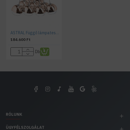
ASTRAL Függő lámpatest RENDL R11706 RÉZ Üveg és Tiszta Üveg 10XG4
184.600 Ft
Db
RÓLUNK
ÜGYFÉLSZOLGÁLAT