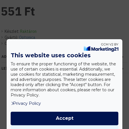
551 Ft
Készlet:
Raktáron
Gyártó:
Optonica
Cikkszám:
EHOP1615
This website uses cookies
ADATOK
To ensure the proper functioning of the website, the
LEÍRÁS
use of certain cookies is essential. Additionally, we
use cookies for statistical, marketing measurement,
and advertising purposes. These latter cookies are
loaded only after clicking the "Accept" button. For
more information about cookies, please refer to our
Privacy Policy.
Kedvezmények
Vásárolj nagyobb mennyiségben és megadjuk a legjobb gyártói árakat.
Privacy Policy
Accept
Gyors kiszállítás