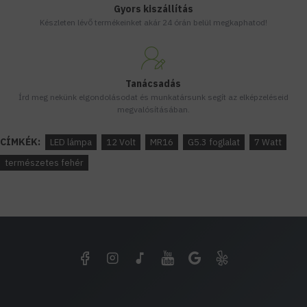
Gyors kiszállítás
Készleten lévő termékeinket akár 24 órán belül megkaphatod!
Tanácsadás
Írd meg nekünk elgondolásodat és munkatársunk segít az elképzeléseid
megvalósításában.
CÍMKÉK:
LED lámpa
12 Volt
MR16
G5.3 foglalat
7 Watt
természetes fehér