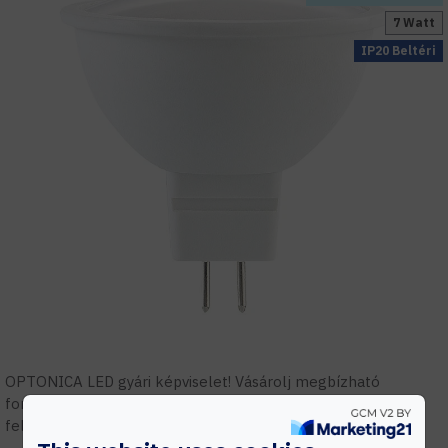
7 Watt
IP20 Beltéri
OPTONICA LED gyári képviselet! Vásárolj megbízható
forrásból! Szakmai támogatás, tervezés, gyári garanciális
feltételek.