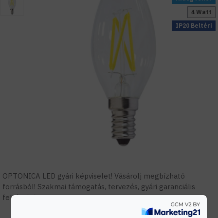
4 Watt
IP20 Beltéri
OPTONICA LED gyári képviselet! Vásárolj megbízható
forrásból! Szakmai támogatás, tervezés, gyári garanciális
feltételek.