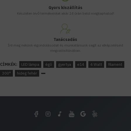
Gyors kiszállítás
Készleten lévő termékeinket akár 24 órán belül megkaphatod!
Tanácsadás
Írd meg nekünk elgondolásodat és munkatársunk segít az elképzeléseid
megvalósításában.
CÍMKÉK:
LED lámpa
égő
gyertya
e14
4 Watt
filament
300°
hideg fehér