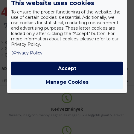
This website uses cookies
450 Ft
To ensure the proper functioning of the website, the
use of certain cookies is essential. Additionally, we
use cookies for statistical, marketing measurement,
702 Ft
and advertising purposes. These latter cookies are
loaded only after clicking the "Accept" button. For
more information about cookies, please refer to our
Készlet:
Rendelhető
Privacy Policy.
Gyártó:
Optonica
Privacy Policy
Cikkszám:
EHOP1470
Accept
ADATOK
LEÍRÁS
Manage Cookies
Kedvezmények
Vásárolj nagyobb mennyiségben és megadjuk a legjobb gyártói árakat.